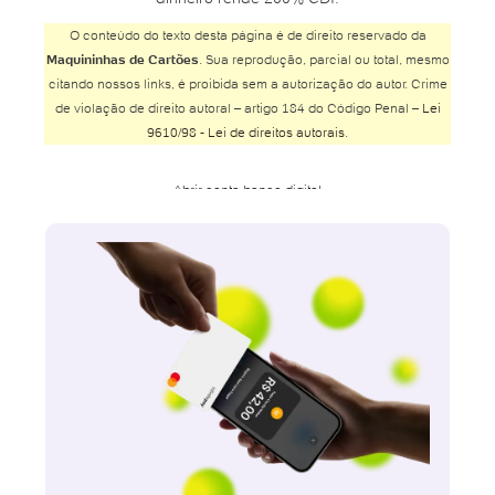
O conteúdo do texto desta página é de direito reservado da
Maquininhas de Cartões
. Sua reprodução, parcial ou total, mesmo
citando nossos links, é proibida sem a autorização do autor. Crime
de violação de direito autoral – artigo 184 do Código Penal –
Lei
9610/98 - Lei de direitos autorais
.
Abrir conta banco digital
Abrir conta Banco do Brasil
Abrir conta Banco Inter
Abrir conta Banco Safra
Abrir conta BMG
Abrir conta Bradesco
Abrir conta Bradesco online
Abrir conta Bradesco poupança
Abrir conta Caixa
Abrir conta Caixa online
Abrir conta conjunta online