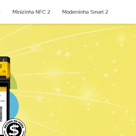
2
Minizinha NFC 2
Moderninha Smart 2