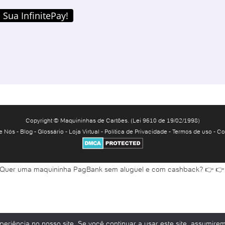
Abrir conta Bradesco online
 Sua InfinitePay!
Abrir conta Bradesco poupança
Abrir conta Caixa
Abrir conta Caixa online
Abrir conta conjunta online
Abrir conta corrente Banco do Brasil
Abrir conta corrente Caixa pelo celular
Abrir conta corrente Itaú
Copyright © Maquininhas de Cartões. (Lei 9610 de 19/02/1998)
Abrir conta corrente na Caixa
e Nós
-
Blog
-
Glossário
-
Loja Virtual
-
Política de Privacidade
-
Termos de uso
-
Co
Abrir conta corrente Santander
Abrir conta digital
Abrir conta digital banco do Brasil
 Quer uma maquininha PagBank sem aluguel e com cashback? 👉 👉
Abrir conta digital Caixa
Abrir conta digital Itaú
Abrir conta digital Nubank
Abrir conta em banco
eriência no nosso site. Se você continuar a usar este site, assumirem