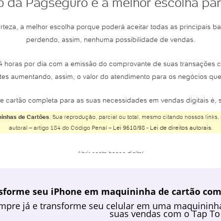
ro da Pagseguro é a melhor escolha pa
rteza, a melhor escolha porque poderá aceitar todas as principais ba
perdendo, assim, nenhuma possibilidade de vendas.
 24 horas por dia com a emissão do comprovante de suas transaçõe
ntes aumentando, assim, o valor do atendimento para os negócios que 
e cartão completa para as suas necessidades em vendas digitais é, s
inhas de Cartões
. Sua reprodução, parcial ou total, mesmo citando nossos links, 
autoral – artigo 184 do Código Penal –
Lei 9610/98 - Lei de direitos autorais
.
Abrir conta banco digital
Abrir conta Banco do Brasil
Abrir conta Banco Inter
sforme seu iPhone em maquininha de cartão com 
Abrir conta Banco Safra
mpre já e transforme seu celular em uma maquininha 
Abrir conta BMG
suas vendas com o Tap To
Abrir conta Bradesco