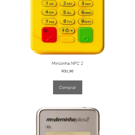
Minizinha NFC 2
R$
1,90
Comprar