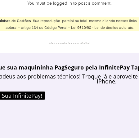
You must be logged in to post a comment.
inhas de Cartões
. Sua reprodução, parcial ou total, mesmo citando nossos links, 
autoral – artigo 184 do Código Penal –
Lei 9610/98 - Lei de direitos autorais
.
Abrir conta banco digital
Abrir conta Banco do Brasil
Abrir conta Banco Inter
ue sua maquininha PagSeguro pela InfinitePay Tap
Abrir conta Banco Safra
adeus aos problemas técnicos! Troque já e aproveite 
Abrir conta BMG
iPhone.
Abrir conta Bradesco
Abrir conta Bradesco online
 Sua InfinitePay!
Abrir conta Bradesco poupança
Abrir conta Caixa
Abrir conta Caixa online
Abrir conta conjunta online
Abrir conta corrente Banco do Brasil