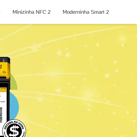
2
Minizinha NFC 2
Moderninha Smart 2