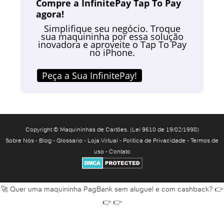
Compre a InfinitePay Tap To Pay
agora!
Abrir conta corrente na Caixa
Abrir conta corrente Santander
Simplifique seu negócio. Troque
sua maquininha por essa solução
Abrir conta digital
inovadora e aproveite o Tap To Pay
no iPhone.
Abrir conta digital banco do Brasil
Abrir conta digital Caixa
Peça a Sua InfinitePay!
Abrir conta digital Itaú
Abrir conta digital Nubank
Abrir conta em banco
Abrir conta em banco online
Copyright © Maquininhas de Cartões. (Lei 9610 de 19/02/1998)
Abrir conta fácil
Sobre Nós
-
Blog
-
Glossário
-
Loja Virtual
-
Política de Privacidade
-
Termos de
Abrir conta grátis
uso
-
Contato
Abrir conta HSBC
Abrir conta Inter
Abrir conta Inter para menor
🚀 Quer uma maquininha PagBank sem aluguel e com cashback? 👉
👉 👉
Abrir conta Inter PJ
Abrir conta Itaú