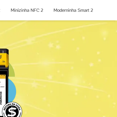
2
Minizinha NFC 2
Moderninha Smart 2