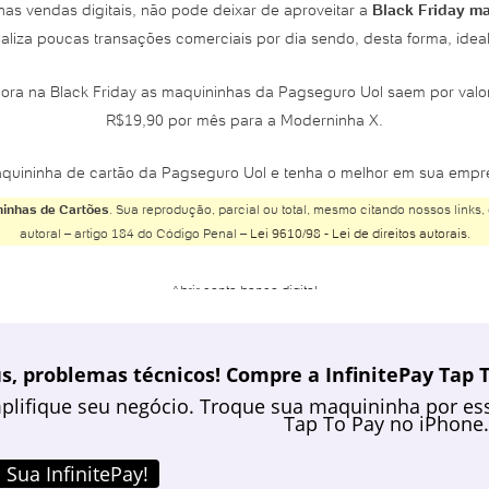
as vendas digitais, não pode deixar de aproveitar a
Black Friday m
aliza poucas transações comerciais por dia sendo, desta forma, ide
ora na Black Friday as maquininhas da Pagseguro Uol saem por valo
R$19,90 por mês para a Moderninha X.
quininha de cartão da Pagseguro Uol e tenha o melhor em sua empr
inhas de Cartões
. Sua reprodução, parcial ou total, mesmo citando nossos links, 
autoral – artigo 184 do Código Penal –
Lei 9610/98 - Lei de direitos autorais
.
Abrir conta banco digital
Abrir conta Banco do Brasil
Abrir conta Banco Inter
s, problemas técnicos! Compre a InfinitePay Tap T
Abrir conta Banco Safra
plifique seu negócio. Troque sua maquininha por ess
Abrir conta BMG
Tap To Pay no iPhone.
Abrir conta Bradesco
Abrir conta Bradesco online
 Sua InfinitePay!