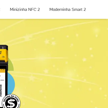
2
Minizinha NFC 2
Moderninha Smart 2