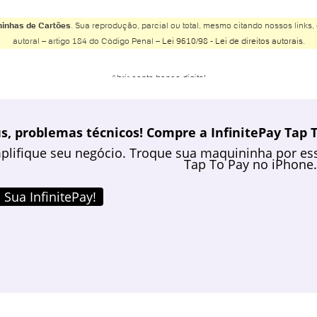
inhas de Cartões
. Sua reprodução, parcial ou total, mesmo citando nossos links, 
autoral – artigo 184 do Código Penal –
Lei 9610/98 - Lei de direitos autorais
.
Abrir conta banco digital
Abrir conta Banco do Brasil
Abrir conta Banco Inter
s, problemas técnicos! Compre a InfinitePay Tap T
Abrir conta Banco Safra
plifique seu negócio. Troque sua maquininha por ess
Abrir conta BMG
Tap To Pay no iPhone.
Abrir conta Bradesco
Abrir conta Bradesco online
 Sua InfinitePay!
Abrir conta Bradesco poupança
Abrir conta Caixa
Abrir conta Caixa online
Abrir conta conjunta online
Abrir conta corrente Banco do Brasil
Abrir conta corrente Caixa pelo celular