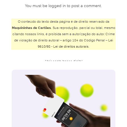
You must be logged in to post a comment.
O conteúdo do texto desta página é de direito reservado da
Maquininhas de Cartões
. Sua reprodução, parcial ou total, mesmo
citando nossos links, é proibida sem a autorização do autor. Crime
de violação de direito autoral – artigo 184 do Código Penal –
Lei
9610/98 - Lei de direitos autorais
.
Abrir conta banco digital
Abrir conta Banco do Brasil
Abrir conta Banco Inter
Abrir conta Banco Safra
Abrir conta BMG
Abrir conta Bradesco
Abrir conta Bradesco online
Abrir conta Bradesco poupança
Abrir conta Caixa