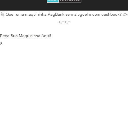
Abrir conta Inter
Abrir conta Inter para menor
🚀 Quer uma maquininha PagBank sem aluguel e com cashback? 👉
👉 👉
Abrir conta Inter PJ
Abrir conta Itaú
Peça Sua Maquininha Aqui!
Abrir conta Itaú empresa
X
Abrir conta Itaú online
Abrir conta Itaú pela internet
Abrir conta Itaú pelo app
Abrir conta jurídica
Abrir conta jurídica Banco do Brasil
Abrir conta jurídica Banco Inter
Abrir conta jurídica Bradesco
Abrir conta jurídica Caixa
Abrir conta jurídica Itaú
Abrir conta jurídica Nubank
Abrir conta jurídica online