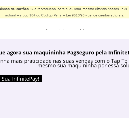
inhas de Cartões
. Sua reprodução, parcial ou total, mesmo citando nossos links, 
autoral – artigo 184 do Código Penal –
Lei 9610/98 - Lei de direitos autorais
.
Abrir conta banco digital
Abrir conta Banco do Brasil
Abrir conta Banco Inter
ue agora sua maquininha PagSeguro pela InfiniteP
Abrir conta Banco Safra
nha mais praticidade nas suas vendas com o Tap To
Abrir conta BMG
mesmo sua maquininha por essa solu
Abrir conta Bradesco
Abrir conta Bradesco online
 Sua InfinitePay!
Abrir conta Bradesco poupança
Abrir conta Caixa
Abrir conta Caixa online
Abrir conta conjunta online
Abrir conta corrente Banco do Brasil
Abrir conta corrente Caixa pelo celular