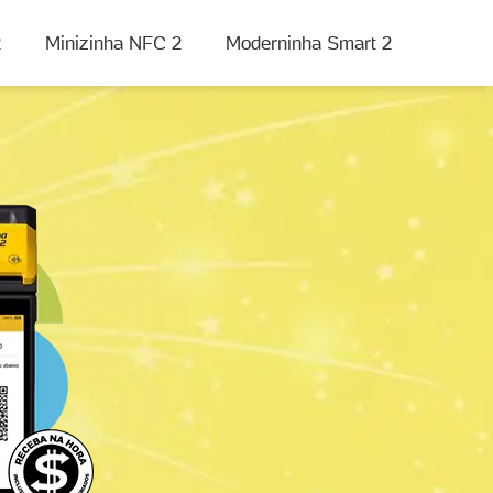
2
Minizinha NFC 2
Moderninha Smart 2