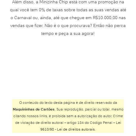
Além disso, a Minizinha Chip está com uma promoção na
qual você tem 0% de taxas sobre todas as suas vendas até
o Carnaval ou, ainda, até que chegue em R$10.000,00 nas
vendas que fizer. Não é o que procurava? Então não perca
tempo e peça a sua agora!
O conteúdo do texto desta página é de direito reservado da
Maquininhas de Cartões
. Sua reprodução, parcial ou total, mesmo
citando nossos links, é proibida sem a autorização do autor. Crime
de violação de direito autoral – artigo 184 do Código Penal –
Lei
9610/98 - Lei de direitos autorais
.