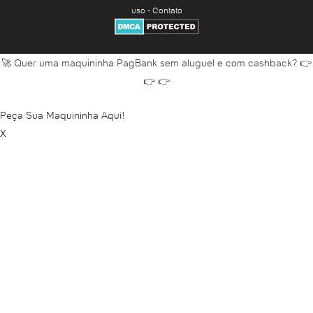
Abrir conta grátis
uso
-
Contato
Abrir conta HSBC
Abrir conta Inter
Abrir conta Inter para menor
🚀 Quer uma maquininha PagBank sem aluguel e com cashback? 👉
👉 👉
Abrir conta Inter PJ
Abrir conta Itaú
Peça Sua Maquininha Aqui!
Abrir conta Itaú empresa
X
Abrir conta Itaú online
Abrir conta Itaú pela internet
Abrir conta Itaú pelo app
Abrir conta jurídica
Abrir conta jurídica Banco do Brasil
Abrir conta jurídica Banco Inter
Abrir conta jurídica Bradesco
Abrir conta jurídica Caixa
Abrir conta jurídica Itaú
Abrir conta jurídica Nubank