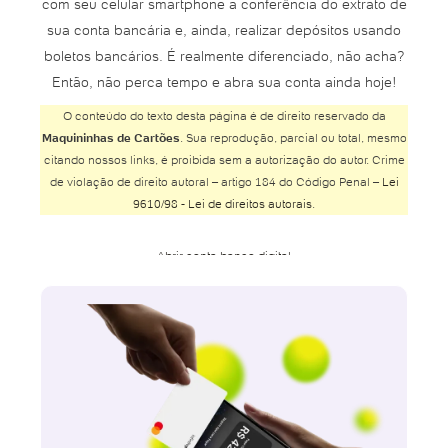
com seu celular smartphone a conferência do extrato de
sua conta bancária e, ainda, realizar depósitos usando
boletos bancários. É realmente diferenciado, não acha?
Então, não perca tempo e abra sua conta ainda hoje!
O conteúdo do texto desta página é de direito reservado da
Maquininhas de Cartões
. Sua reprodução, parcial ou total, mesmo
citando nossos links, é proibida sem a autorização do autor. Crime
de violação de direito autoral – artigo 184 do Código Penal –
Lei
9610/98 - Lei de direitos autorais
.
Abrir conta banco digital
Abrir conta Banco do Brasil
Abrir conta Banco Inter
Abrir conta Banco Safra
Abrir conta BMG
Abrir conta Bradesco
Abrir conta Bradesco online
Abrir conta Bradesco poupança