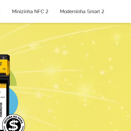
2
Minizinha NFC 2
Moderninha Smart 2