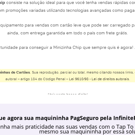
hip
consiste na solução ideal para que você tenha vendas rápidas com
m promoções variadas utilizando tecnologias avançadas como pag
quipamento para vendas com cartão leve que pode ser carregado par
ainda, com entrega garantida em todo o país com frete grátis.
tunidade para conseguir a Minizinha Chip que sempre quis é agora! A
inhas de Cartões
. Sua reprodução, parcial ou total, mesmo citando nossos links, 
autoral – artigo 184 do Código Penal –
Lei 9610/98 - Lei de direitos autorais
.
Abrir conta banco digital
Abrir conta Banco do Brasil
Abrir conta Banco Inter
ue agora sua maquininha PagSeguro pela InfiniteP
Abrir conta Banco Safra
nha mais praticidade nas suas vendas com o Tap To
Abrir conta BMG
mesmo sua maquininha por essa solu