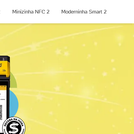
2
Minizinha NFC 2
Moderninha Smart 2