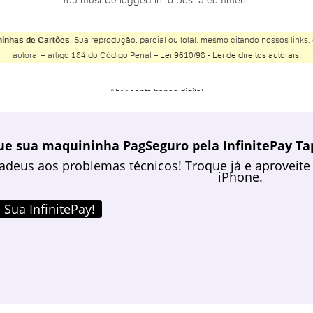
You must be logged in to post a comment.
inhas de Cartões
. Sua reprodução, parcial ou total, mesmo citando nossos links, 
autoral – artigo 184 do Código Penal –
Lei 9610/98 - Lei de direitos autorais
.
Abrir conta banco digital
Abrir conta Banco do Brasil
Abrir conta Banco Inter
ue sua maquininha PagSeguro pela InfinitePay Tap
Abrir conta Banco Safra
adeus aos problemas técnicos! Troque já e aproveite 
Abrir conta BMG
iPhone.
Abrir conta Bradesco
Abrir conta Bradesco online
 Sua InfinitePay!
Abrir conta Bradesco poupança
Abrir conta Caixa
Abrir conta Caixa online
Abrir conta conjunta online
Abrir conta corrente Banco do Brasil