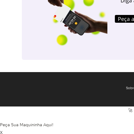
Diga 
Peça a
Sobr
🚀
Peça Sua Maquininha Aqui!
X