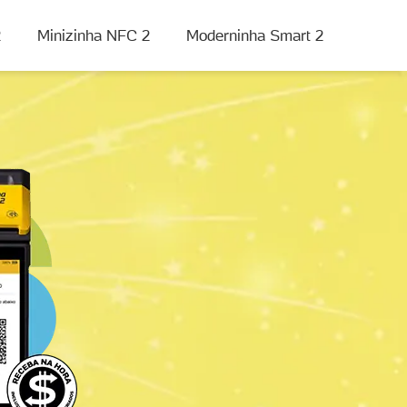
2
Minizinha NFC 2
Moderninha Smart 2