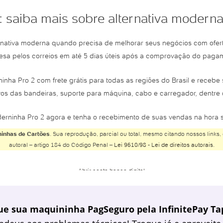
: saiba mais sobre alternativa moder
ternativa moderna quando precisa de melhorar seus negócios com ofe
sa pelos correios em até 5 dias úteis após a comprovação do paga
inha Pro 2 com frete grátis para todas as regiões do Brasil e rece
os das bandeiras, suporte para máquina, cabo e carregador, dentre 
derninha Pro 2 agora e tenha o recebimento de suas vendas na hora
inhas de Cartões
. Sua reprodução, parcial ou total, mesmo citando nossos links, 
autoral – artigo 184 do Código Penal –
Lei 9610/98 - Lei de direitos autorais
.
Abrir conta banco digital
Abrir conta Banco do Brasil
Abrir conta Banco Inter
ue sua maquininha PagSeguro pela InfinitePay Tap
Abrir conta Banco Safra