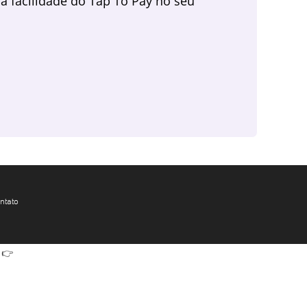
a facilidade do Tap To Pay no seu
ntato
 👉