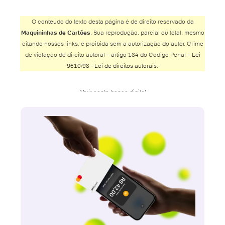
O conteúdo do texto desta página é de direito reservado da
Maquininhas de Cartões
. Sua reprodução, parcial ou total, mesmo
citando nossos links, é proibida sem a autorização do autor. Crime
de violação de direito autoral – artigo 184 do Código Penal –
Lei
9610/98 - Lei de direitos autorais
.
Abrir conta banco digital
Abrir conta Banco do Brasil
Abrir conta Banco Inter
Abrir conta Banco Safra
Abrir conta BMG
Abrir conta Bradesco
Abrir conta Bradesco online
Abrir conta Bradesco poupança
Abrir conta Caixa
Abrir conta Caixa online