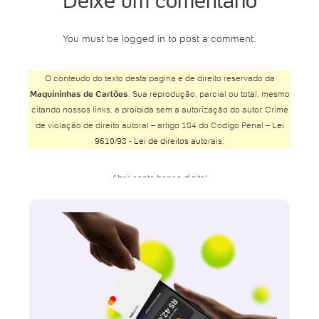
Deixe um comentário
You must be logged in to post a comment.
O conteúdo do texto desta página é de direito reservado da
Maquininhas de Cartões
. Sua reprodução, parcial ou total, mesmo
citando nossos links, é proibida sem a autorização do autor. Crime
de violação de direito autoral – artigo 184 do Código Penal –
Lei
9610/98 - Lei de direitos autorais
.
Abrir conta banco digital
Abrir conta Banco do Brasil
Abrir conta Banco Inter
Abrir conta Banco Safra
Abrir conta BMG
Abrir conta Bradesco
Abrir conta Bradesco online
Abrir conta Bradesco poupança