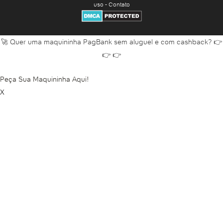
Abrir conta grátis
uso
-
Contato
Abrir conta HSBC
Abrir conta Inter
Abrir conta Inter para menor
🚀 Quer uma maquininha PagBank sem aluguel e com cashback? 👉
👉 👉
Abrir conta Inter PJ
Abrir conta Itaú
Peça Sua Maquininha Aqui!
Abrir conta Itaú empresa
X
Abrir conta Itaú online
Abrir conta Itaú pela internet
Abrir conta Itaú pelo app
Abrir conta jurídica
Abrir conta jurídica Banco do Brasil
Abrir conta jurídica Banco Inter
Abrir conta jurídica Bradesco
Abrir conta jurídica Caixa
Abrir conta jurídica Itaú
Abrir conta jurídica Nubank