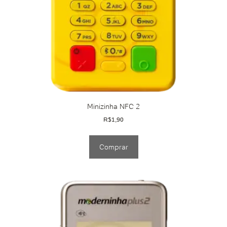
Minizinha NFC 2
R$
1,90
Comprar