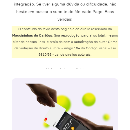
integração. Se tiver alguma dúvida ou dificuldade, não
hesite em buscar o suporte do Mercado Pago. Boas
vendas!
O conteúdo do texto desta página é de direito reservado da
Maquininhas de Cartões
. Sua reprodução, parcial ou total, mesmo
citando nossos links, é proibida sem a autorização do autor. Crime
de violação de direito autoral – artigo 184 do Código Penal –
Lei
9610/98 - Lei de direitos autorais
.
Abrir conta banco digital
Abrir conta Banco do Brasil
Abrir conta Banco Inter
Abrir conta Banco Safra
Abrir conta BMG
Abrir conta Bradesco
Abrir conta Bradesco online
Abrir conta Bradesco poupança