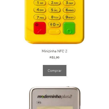
Minizinha NFC 2
R$
1,90
Comprar