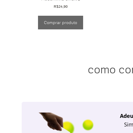
R$
24,90
Comprar produto
como con
Adeu
Sim