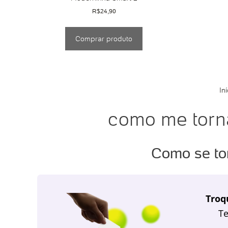
R$
24,90
Comprar produto
Iní
como me torn
Como se to
Troq
Te