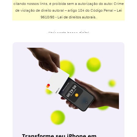
citando nossos links, é proibida sem a autorização do autor. Crime
de violação de direito autoral – artigo 184 do Código Penal –
Lei
9610/98 - Lei de direitos autorais
.
Abrir conta banco digital
Abrir conta Banco do Brasil
Abrir conta Banco Inter
Abrir conta Banco Safra
Abrir conta BMG
Abrir conta Bradesco
Abrir conta Bradesco online
Abrir conta Bradesco poupança
Abrir conta Caixa
Abrir conta Caixa online
Abrir conta conjunta online
Abrir conta corrente Banco do Brasil
Abrir conta corrente Caixa pelo celular
Transforme seu iPhone em